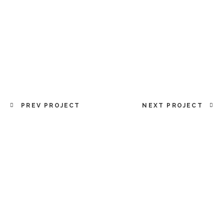
PREV PROJECT
NEXT PROJECT
© 2025 Intervalle Bien-Être